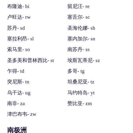
布隆迪- bi
留尼汪- re
卢旺达- rw
塞舌尔- sc
苏丹- sd
圣海伦娜- sh
塞拉利昂- sl
塞内加尔- sn
索马里- so
南苏丹- ss
圣多美和普林西比- st
埃斯瓦蒂尼- sz
乍得- td
多哥- tg
突尼斯- tn
坦桑尼亚- tz
乌干达- ug
马约特岛- yt
南非- za
赞比亚- zm
津巴布韦- zw
南极洲