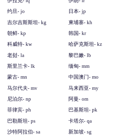
伊拉克- iq
伊朗- ir
约旦- jo
日本- jp
吉尔吉斯斯坦- kg
柬埔寨- kh
朝鲜- kp
韩国- kr
科威特- kw
哈萨克斯坦- kz
老挝- la
黎巴嫩- lb
斯里兰卡- lk
缅甸- mm
蒙古- mn
中国澳门- mo
马尔代夫- mv
马来西亚- my
尼泊尔- np
阿曼- om
菲律宾- ph
巴基斯坦- pk
巴勒斯坦- ps
卡塔尔- qa
沙特阿拉伯- sa
新加坡- sg