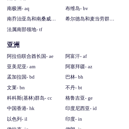
南极洲- aq
布维岛- bv
南乔治亚岛和南桑威奇群岛- gs
希尔德岛和麦当劳群岛- hm
法属南部领地- tf
亚洲
阿拉伯联合酋长国- ae
阿富汗- af
亚美尼亚- am
阿塞拜疆- az
孟加拉国- bd
巴林- bh
文莱- bn
不丹- bt
科科斯(基林)群岛- cc
格鲁吉亚- ge
中国香港- hk
印度尼西亚- id
以色列- il
印度- in