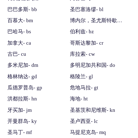
巴巴多斯- bb
圣巴塞洛缪- bl
百慕大- bm
博内尔，圣尤斯特歇斯和萨巴- bq
巴哈马- bs
伯利兹- bz
加拿大- ca
哥斯达黎加- cr
古巴- cu
库拉索- cw
多米尼加- dm
多明尼加共和国- do
格林纳达- gd
格陵兰- gl
瓜德罗普岛- gp
危地马拉- gt
洪都拉斯- hn
海地- ht
牙买加- jm
圣基茨和尼维斯- kn
开曼群岛- ky
圣卢西亚- lc
圣马丁- mf
马提尼克岛- mq