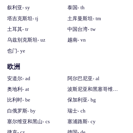
叙利亚- sy
泰国- th
塔吉克斯坦- tj
土库曼斯坦- tm
土耳其- tr
中国台湾- tw
乌兹别克斯坦- uz
越南- vn
也门- ye
欧洲
安道尔- ad
阿尔巴尼亚- al
奥地利- at
波斯尼亚和黑塞哥维那- ba
比利时- be
保加利亚- bg
白俄罗斯- by
瑞士- ch
塞尔维亚和黑山- cs
塞浦路斯- cy
捷克- cz
德国- de