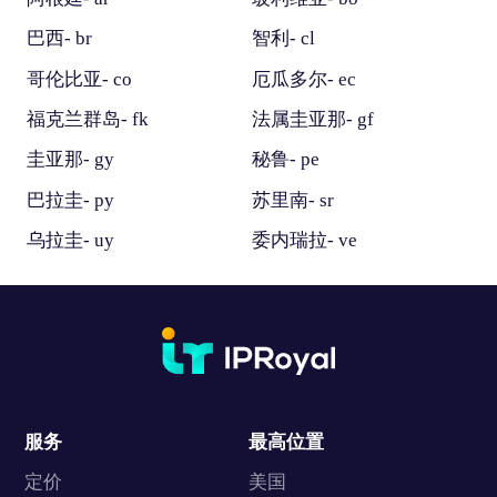
巴西- br
智利- cl
哥伦比亚- co
厄瓜多尔- ec
福克兰群岛- fk
法属圭亚那- gf
圭亚那- gy
秘鲁- pe
巴拉圭- py
苏里南- sr
乌拉圭- uy
委内瑞拉- ve
服务
最高位置
定价
美国