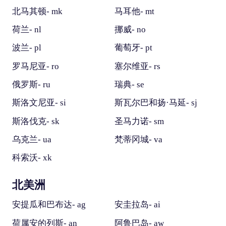
北马其顿- mk
马耳他- mt
荷兰- nl
挪威- no
波兰- pl
葡萄牙- pt
罗马尼亚- ro
塞尔维亚- rs
俄罗斯- ru
瑞典- se
斯洛文尼亚- si
斯瓦尔巴和扬·马延- sj
斯洛伐克- sk
圣马力诺- sm
乌克兰- ua
梵蒂冈城- va
科索沃- xk
北美洲
安提瓜和巴布达- ag
安圭拉岛- ai
荷属安的列斯- an
阿鲁巴岛- aw