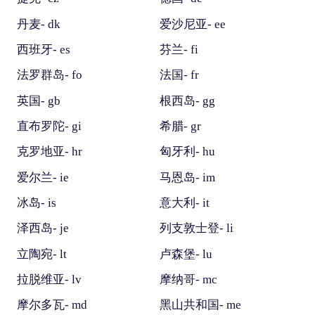
丹麦- dk
爱沙尼亚- ee
西班牙- es
芬兰- fi
法罗群岛- fo
法国- fr
英国- gb
根西岛- gg
直布罗陀- gi
希腊- gr
克罗地亚- hr
匈牙利- hu
爱尔兰- ie
马恩岛- im
冰岛- is
意大利- it
泽西岛- je
列支敦士登- li
立陶宛- lt
卢森堡- lu
拉脱维亚- lv
摩纳哥- mc
摩尔多瓦- md
黑山共和国- me