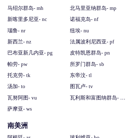
马绍尔群岛- mh
北马里亚纳群岛- mp
新喀里多尼亚- nc
诺福克岛- nf
瑙鲁- nr
纽埃- nu
新西兰- nz
法属波利尼西亚- pf
巴布亚新几内亚- pg
皮特凯恩群岛- pn
帕劳- pw
所罗门群岛- sb
托克劳- tk
东帝汶- tl
汤加- to
图瓦卢- tv
瓦努阿图- vu
瓦利斯和富图纳群岛- wf
萨摩亚- ws
南美洲
阿根廷- ar
玻利维亚- bo