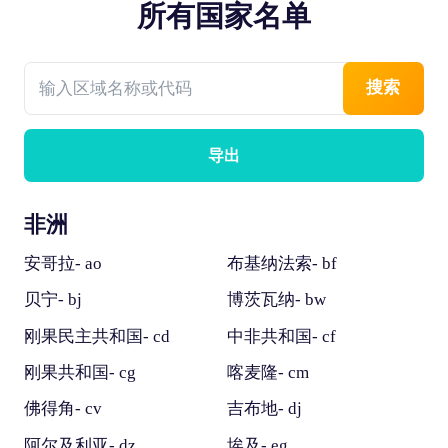
所有国家名单
搜索
导出
非洲
安哥拉- ao
布基纳法索- bf
贝宁- bj
博茨瓦纳- bw
刚果民主共和国- cd
中非共和国- cf
刚果共和国- cg
喀麦隆- cm
佛得角- cv
吉布地- dj
阿尔及利亚- dz
埃及- eg