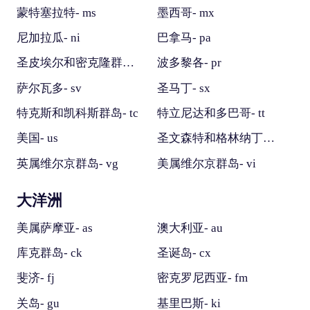
蒙特塞拉特- ms
墨西哥- mx
尼加拉瓜- ni
巴拿马- pa
圣皮埃尔和密克隆群岛- pm
波多黎各- pr
萨尔瓦多- sv
圣马丁- sx
特克斯和凯科斯群岛- tc
特立尼达和多巴哥- tt
美国- us
圣文森特和格林纳丁斯- vc
英属维尔京群岛- vg
美属维尔京群岛- vi
大洋洲
美属萨摩亚- as
澳大利亚- au
库克群岛- ck
圣诞岛- cx
斐济- fj
密克罗尼西亚- fm
关岛- gu
基里巴斯- ki